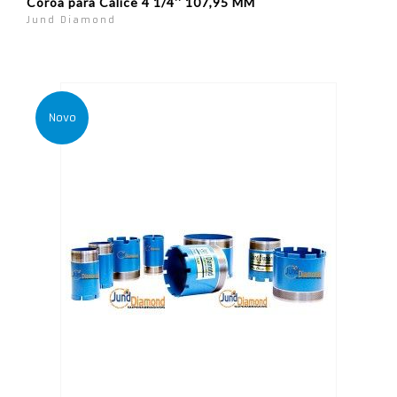
Coroa para Cálice 4 1/4'' 107,95 MM
Jund Diamond
Novo