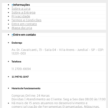
×
Informações
Sobre a Loja
Sobre a Entrega
Privacidade
Termos e Condições
Entre em contato
Mapa da Loja
×
Entre em contato
Endereço
Av. Dr. Cavalcanti, 73 - Sala 04 - Vila Arens - Jundiaí - SP - CEP:
13201-003
Telefone
11 2709-6694
11 94741-1047
Horario de funcionamento
Compras Online: 24 Horas
Dúvidas | Atendimento ao Cliente: Seg a Sex das 08:00 às 17:00
Há mais de 15 anos atuamos no desenvolvimento e
comercialização de Ferramentas Diamantadas, Máquinas,