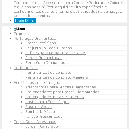
Equipamentos e Acessórios para Cortar e Perfurar de Concreto,
o que nos possibilitou adquirir muita experiência e
conhecimentos quanto à forma e aos cuidados na utilização
dessas ferramentas.
Enviar E-mail
×
Menu
Principal
Perfuração Diamantada
Brocas Inteiriças
Conjunto Cálices + Coroas
Cálices para Coroas Diamantadas
Coroas Diamantadas
Serra Copo Diamantada
Perfuratrizes
Perfuratrizes de Concreto
Perfuratrizes de Concreto Manuais
Acessórios de Perfuração
Adaptadores para Brocas Diamantadas
Prolongadores para Brocas Diamantadas
Prolongadores para Serra Copos
Hastes para Serra Copos
Base de Vácuo
Bomba de Vácuo
Tanque Pressurizado
Poços Semi-Artesianos
Coroa + Calibrador