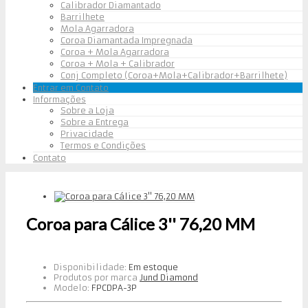
Calibrador Diamantado
Barrilhete
Mola Agarradora
Coroa Diamantada Impregnada
Coroa + Mola Agarradora
Coroa + Mola + Calibrador
Conj Completo (Coroa+Mola+Calibrador+Barrilhete)
Entrar em Contato
Informações
Sobre a Loja
Sobre a Entrega
Privacidade
Termos e Condições
Contato
Coroa para Cálice 3'' 76,20 MM
Disponibilidade:
Em estoque
Produtos por marca
Jund Diamond
Modelo:
FPCDPA-3P