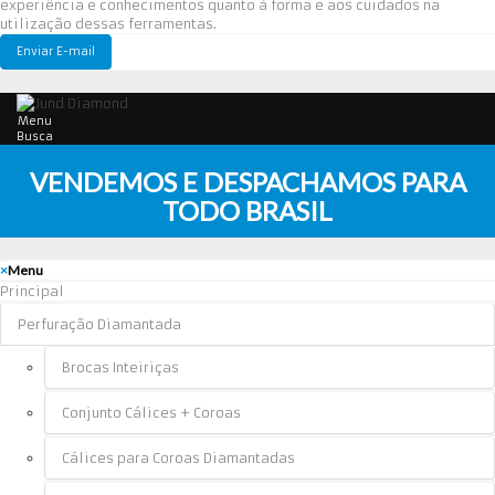
experiência e conhecimentos quanto à forma e aos cuidados na
utilização dessas ferramentas.
Enviar E-mail
Menu
Busca
VENDEMOS E DESPACHAMOS PARA
TODO BRASIL
×
Menu
Principal
Perfuração Diamantada
Brocas Inteiriças
Conjunto Cálices + Coroas
Cálices para Coroas Diamantadas