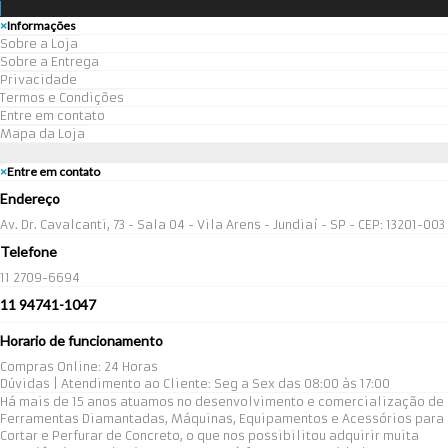
×
Informações
Sobre a Loja
Sobre a Entrega
Privacidade
Termos e Condições
Entre em contato
Mapa da Loja
×
Entre em contato
Endereço
Av. Dr. Cavalcanti, 73 - Sala 04 - Vila Arens - Jundiaí - SP - CEP: 13201-003
Telefone
11 2709-6694
11 94741-1047
Horario de funcionamento
Compras Online: 24 Horas
Dúvidas | Atendimento ao Cliente: Seg a Sex das 08:00 às 17:00
Há mais de 15 anos atuamos no desenvolvimento e comercialização de
Ferramentas Diamantadas, Máquinas, Equipamentos e Acessórios para
Cortar e Perfurar de Concreto, o que nos possibilitou adquirir muita