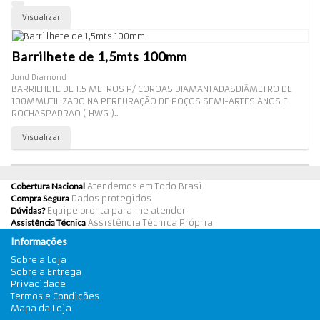
Visualizar
Barrilhete de 1,5mts 100mm
Jund Diamond
BARRILHETE DE 1.5 METROS P/ COROAS DIAMANTADASDIÂMETRO DE
100MMUTILIZADO NA PERFURAÇÃO DE POÇOS SEMI-ARTESIANOS E
ROCHASPADRÃO ( HWG )..
Visualizar
Cobertura Nacional
Atendemos em Todo Brasil
Compra Segura
Dados protegidos
Dúvidas?
Equipe pronta para lhe atender
Assistência Técnica
Assistência Técnica Própria
Informações
Sobre a Loja
Sobre a Entrega
Privacidade
Termos e Condições
Mapa da Loja