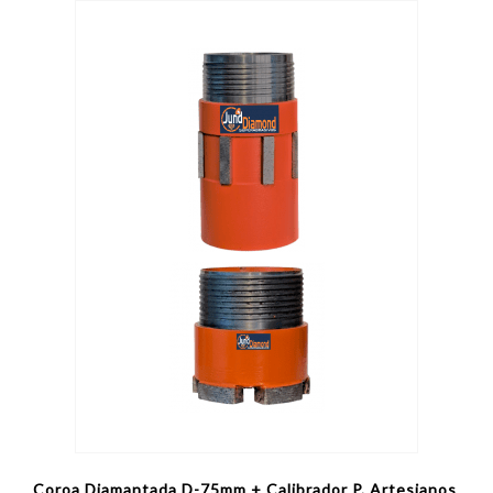
Coroa Diamantada D-75mm + Calibrador P. Artesianos