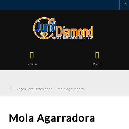
Busca
Menu
Poços Semi-Artesianos
Mola Agarradora
Mola Agarradora