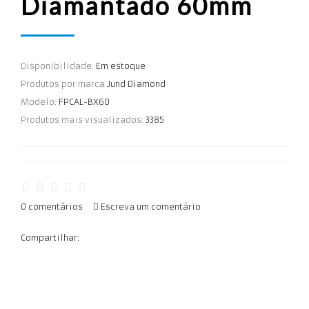
Diamantado 60mm
Disponibilidade:
Em estoque
Produtos por marca
Jund Diamond
Modelo:
FPCAL-BX60
Produtos mais visualizados:
3385
0 comentários
Escreva um comentário
Compartilhar: