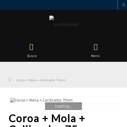
Busca
Menu
Coroa + Mola + Calibrador 75mm
Loading...
Coroa + Mola +